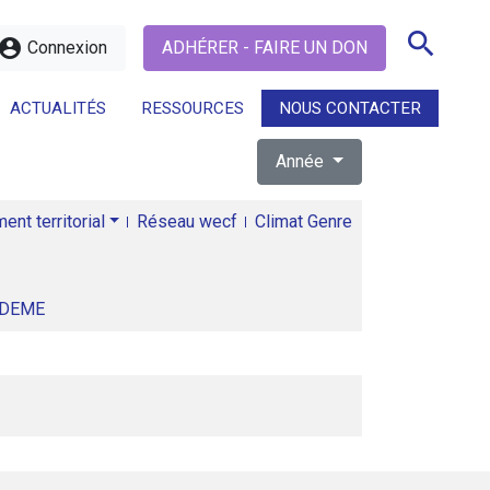
search
ccount_circle
Connexion
ADHÉRER - FAIRE UN DON
ACTUALITÉS
RESSOURCES
NOUS CONTACTER
Année
search
nt territorial
Réseau wecf
Climat Genre
ADEME