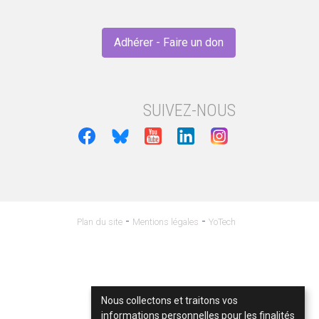
Adhérer - Faire un don
SUIVEZ-NOUS
-
-
Plan du site
Mentions légales
YoTech
Nous collectons et traitons vos
informations personnelles pour les finalités