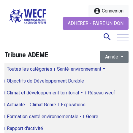
account_circle
Connexion
ADHÉRER - FAIRE UN DON
search
Tribune ADEME
Année
search
Toutes les catégories
Santé-environnement
Objectifs de Développement Durable
Climat et développement territorial
Réseau wecf
Actualité
Climat Genre
Expositions
Formation santé environnementale -
Genre
Rapport d'activité