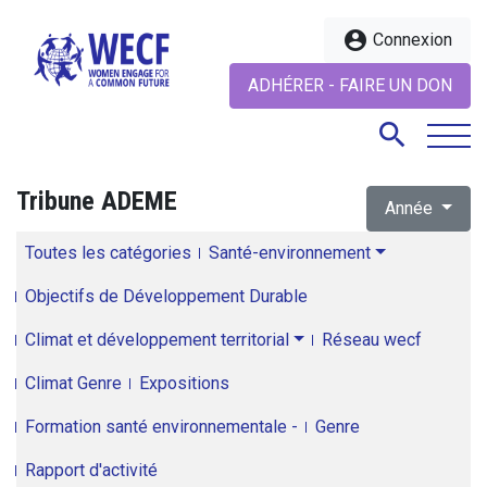
account_circle
Connexion
ADHÉRER - FAIRE UN DON
search
Tribune ADEME
Année
search
Toutes les catégories
Santé-environnement
Objectifs de Développement Durable
Climat et développement territorial
Réseau wecf
Climat Genre
Expositions
Formation santé environnementale -
Genre
Rapport d'activité