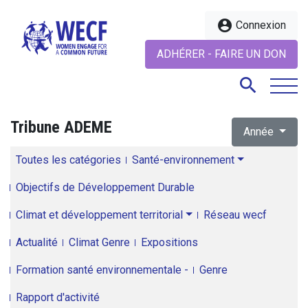
account_circle
Connexion
ADHÉRER - FAIRE UN DON
search
Tribune ADEME
Année
search
Toutes les catégories
Santé-environnement
Objectifs de Développement Durable
Climat et développement territorial
Réseau wecf
Actualité
Climat Genre
Expositions
Formation santé environnementale -
Genre
Rapport d'activité