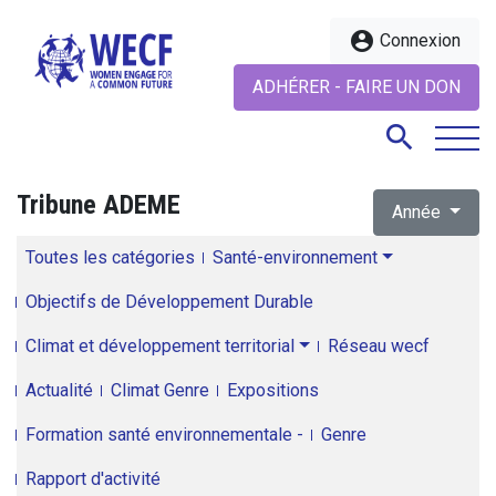
account_circle
Connexion
ADHÉRER - FAIRE UN DON
search
Tribune ADEME
Année
search
Toutes les catégories
Santé-environnement
Objectifs de Développement Durable
Climat et développement territorial
Réseau wecf
Actualité
Climat Genre
Expositions
Formation santé environnementale -
Genre
Rapport d'activité