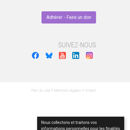
Adhérer - Faire un don
SUIVEZ-NOUS
-
-
Plan du site
Mentions légales
YoTech
Nous collectons et traitons vos
informations personnelles pour les finalités