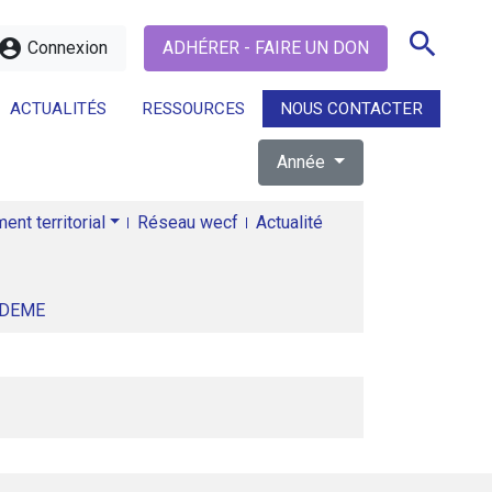
search
ccount_circle
Connexion
ADHÉRER - FAIRE UN DON
ACTUALITÉS
RESSOURCES
NOUS CONTACTER
Année
search
nt territorial
Réseau wecf
Actualité
ADEME