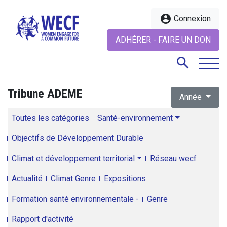
account_circle
Connexion
ADHÉRER - FAIRE UN DON
search
Tribune ADEME
Année
search
Toutes les catégories
Santé-environnement
Objectifs de Développement Durable
Climat et développement territorial
Réseau wecf
Actualité
Climat Genre
Expositions
Formation santé environnementale -
Genre
Rapport d'activité