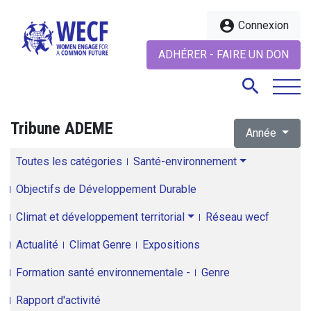
account_circle
Connexion
ADHÉRER - FAIRE UN DON
search
Tribune ADEME
Année
search
Toutes les catégories
Santé-environnement
Objectifs de Développement Durable
Climat et développement territorial
Réseau wecf
Actualité
Climat Genre
Expositions
Formation santé environnementale -
Genre
Rapport d'activité