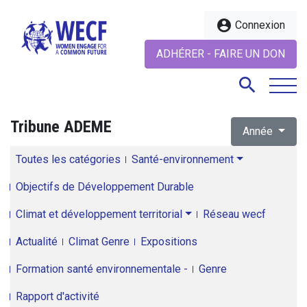
account_circle
Connexion
ADHÉRER - FAIRE UN DON
search
Tribune ADEME
Année
search
Toutes les catégories
Santé-environnement
Objectifs de Développement Durable
Climat et développement territorial
Réseau wecf
Actualité
Climat Genre
Expositions
Formation santé environnementale -
Genre
Rapport d'activité