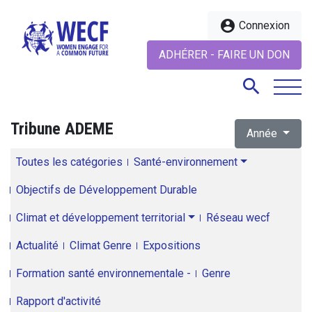
account_circle
Connexion
ADHÉRER - FAIRE UN DON
search
Tribune ADEME
Année
search
Toutes les catégories
Santé-environnement
Objectifs de Développement Durable
Climat et développement territorial
Réseau wecf
Actualité
Climat Genre
Expositions
Formation santé environnementale -
Genre
Rapport d'activité