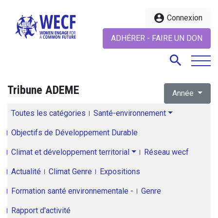
account_circle
Connexion
ADHÉRER - FAIRE UN DON
search
Tribune ADEME
Année
search
Toutes les catégories
Santé-environnement
Objectifs de Développement Durable
Climat et développement territorial
Réseau wecf
Actualité
Climat Genre
Expositions
Formation santé environnementale -
Genre
Rapport d'activité