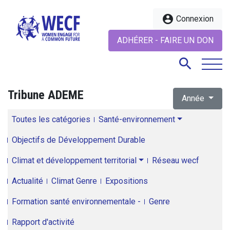
account_circle
Connexion
ADHÉRER - FAIRE UN DON
search
Tribune ADEME
Année
search
Toutes les catégories
Santé-environnement
Objectifs de Développement Durable
Climat et développement territorial
Réseau wecf
Actualité
Climat Genre
Expositions
Formation santé environnementale -
Genre
Rapport d'activité