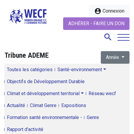
account_circle
Connexion
ADHÉRER - FAIRE UN DON
search
Tribune ADEME
Année
search
Toutes les catégories
Santé-environnement
Objectifs de Développement Durable
Climat et développement territorial
Réseau wecf
Actualité
Climat Genre
Expositions
Formation santé environnementale -
Genre
Rapport d'activité