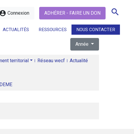
search
ccount_circle
Connexion
ADHÉRER - FAIRE UN DON
ACTUALITÉS
RESSOURCES
NOUS CONTACTER
Année
search
nt territorial
Réseau wecf
Actualité
ADEME