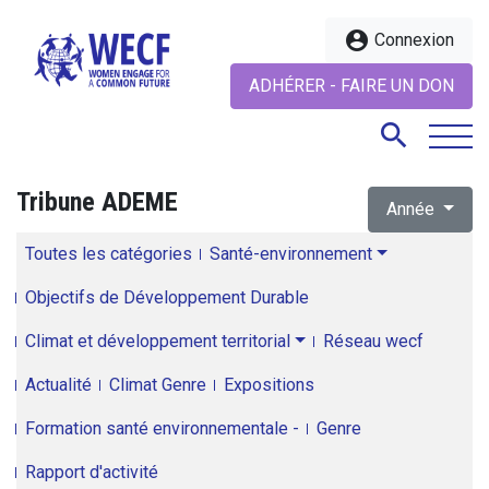
account_circle
Connexion
ADHÉRER - FAIRE UN DON
search
Tribune ADEME
Année
search
Toutes les catégories
Santé-environnement
Objectifs de Développement Durable
Climat et développement territorial
Réseau wecf
Actualité
Climat Genre
Expositions
Formation santé environnementale -
Genre
Rapport d'activité