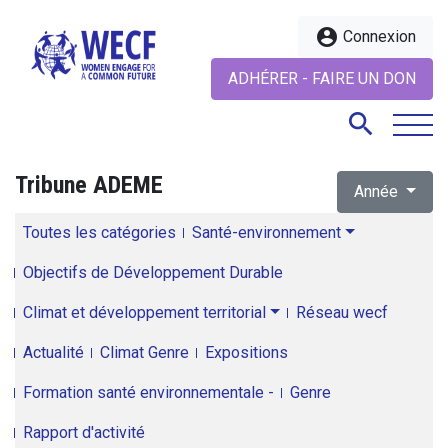
account_circle
Connexion
ADHÉRER - FAIRE UN DON
search
Tribune ADEME
Année
search
Toutes les catégories
Santé-environnement
Objectifs de Développement Durable
Climat et développement territorial
Réseau wecf
Actualité
Climat Genre
Expositions
Formation santé environnementale -
Genre
Rapport d'activité