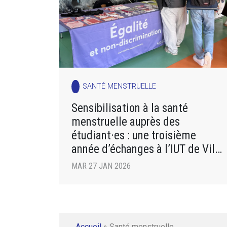
SANTÉ MENSTRUELLE
Sensibilisation à la santé
menstruelle auprès des
étudiant·es : une troisième
année d’échanges à l’IUT de Ville
d’Avray
MAR 27 JAN 2026
Accueil
»
Santé menstruelle