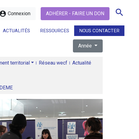
search
ccount_circle
Connexion
ADHÉRER - FAIRE UN DON
ACTUALITÉS
RESSOURCES
NOUS CONTACTER
Année
search
nt territorial
Réseau wecf
Actualité
ADEME