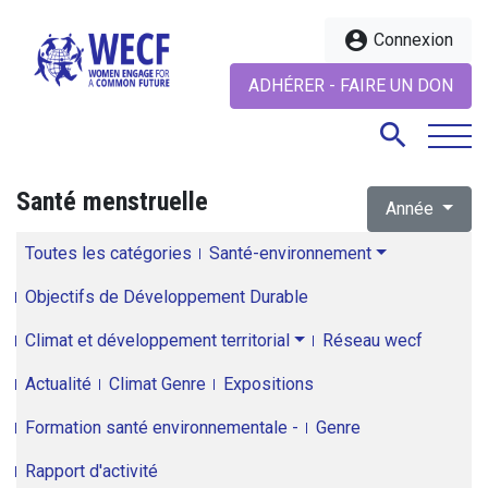
account_circle
Connexion
ADHÉRER - FAIRE UN DON
search
Santé menstruelle
Année
search
Toutes les catégories
Santé-environnement
Objectifs de Développement Durable
Climat et développement territorial
Réseau wecf
Actualité
Climat Genre
Expositions
Formation santé environnementale -
Genre
Rapport d'activité