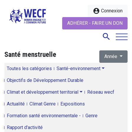
account_circle
Connexion
ADHÉRER - FAIRE UN DON
search
Santé menstruelle
Année
search
Toutes les catégories
Santé-environnement
Objectifs de Développement Durable
Climat et développement territorial
Réseau wecf
Actualité
Climat Genre
Expositions
Formation santé environnementale -
Genre
Rapport d'activité