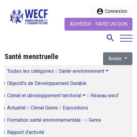
account_circle
Connexion
ADHÉRER - FAIRE UN DON
search
Santé menstruelle
Année
search
Toutes les catégories
Santé-environnement
Objectifs de Développement Durable
Climat et développement territorial
Réseau wecf
Actualité
Climat Genre
Expositions
Formation santé environnementale -
Genre
Rapport d'activité