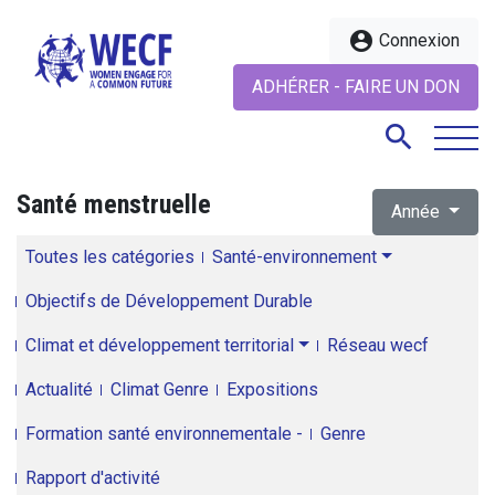
account_circle
Connexion
ADHÉRER - FAIRE UN DON
search
Santé menstruelle
Année
search
Toutes les catégories
Santé-environnement
Objectifs de Développement Durable
Climat et développement territorial
Réseau wecf
Actualité
Climat Genre
Expositions
Formation santé environnementale -
Genre
Rapport d'activité