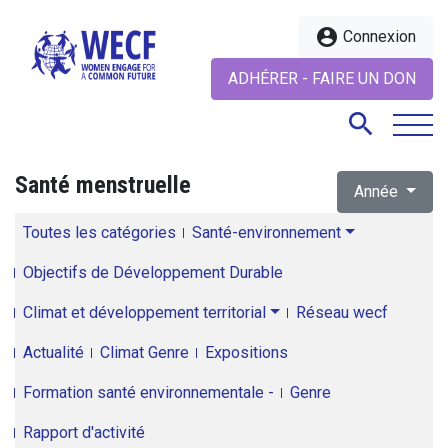
account_circle
Connexion
ADHÉRER - FAIRE UN DON
search
Santé menstruelle
Année
search
Toutes les catégories
Santé-environnement
Objectifs de Développement Durable
Climat et développement territorial
Réseau wecf
Actualité
Climat Genre
Expositions
Formation santé environnementale -
Genre
Rapport d'activité