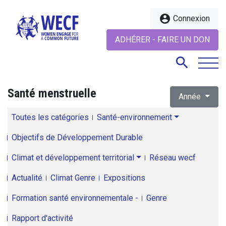
account_circle
Connexion
ADHÉRER - FAIRE UN DON
search
Santé menstruelle
Année
search
Toutes les catégories
Santé-environnement
Objectifs de Développement Durable
Climat et développement territorial
Réseau wecf
Actualité
Climat Genre
Expositions
Formation santé environnementale -
Genre
Rapport d'activité