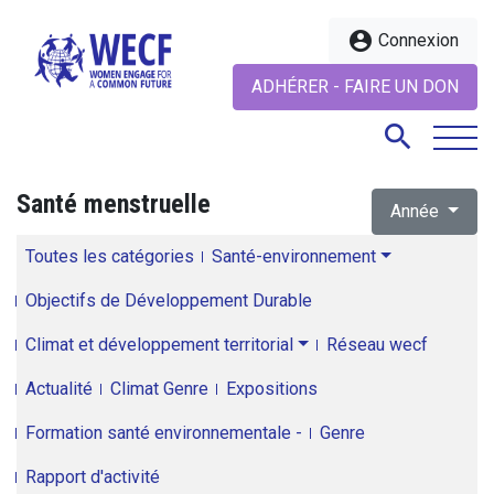
account_circle
Connexion
ADHÉRER - FAIRE UN DON
search
Santé menstruelle
Année
search
Toutes les catégories
Santé-environnement
Objectifs de Développement Durable
Climat et développement territorial
Réseau wecf
Actualité
Climat Genre
Expositions
Formation santé environnementale -
Genre
Rapport d'activité