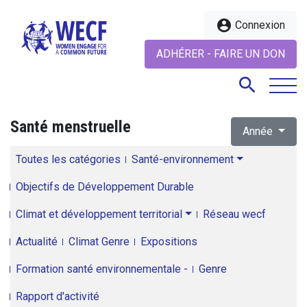
account_circle
Connexion
ADHÉRER - FAIRE UN DON
search
Santé menstruelle
Année
search
Toutes les catégories
Santé-environnement
Objectifs de Développement Durable
Climat et développement territorial
Réseau wecf
Actualité
Climat Genre
Expositions
Formation santé environnementale -
Genre
Rapport d'activité