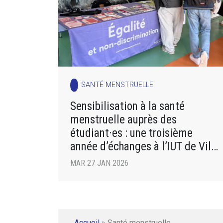
SANTÉ MENSTRUELLE
Sensibilisation à la santé
menstruelle auprès des
étudiant·es : une troisième
année d’échanges à l’IUT de Ville
d’Avray
MAR 27 JAN 2026
Accueil
»
Santé menstruelle