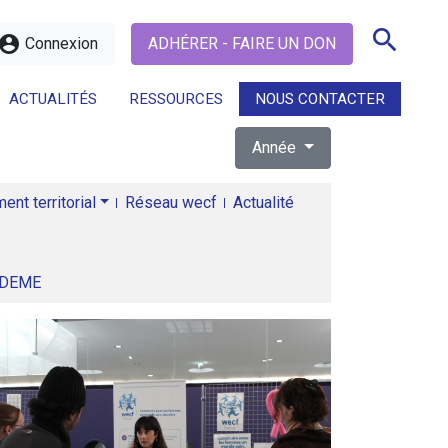
search
ccount_circle
Connexion
ADHÉRER - FAIRE UN DON
ACTUALITÉS
RESSOURCES
NOUS CONTACTER
Année
search
nt territorial
Réseau wecf
Actualité
ADEME