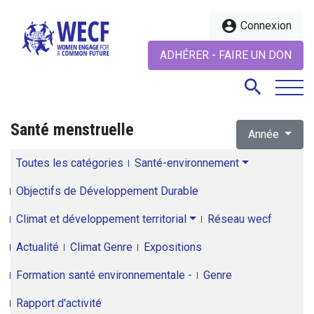
account_circle
Connexion
ADHÉRER - FAIRE UN DON
search
Santé menstruelle
Année
search
Toutes les catégories
Santé-environnement
Objectifs de Développement Durable
Climat et développement territorial
Réseau wecf
Actualité
Climat Genre
Expositions
Formation santé environnementale -
Genre
Rapport d'activité