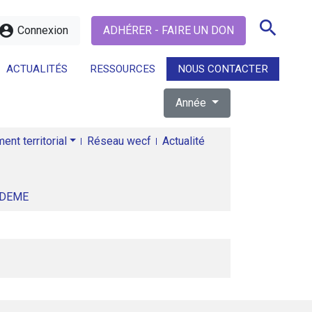
search
ccount_circle
Connexion
ADHÉRER - FAIRE UN DON
ACTUALITÉS
RESSOURCES
NOUS CONTACTER
Année
search
nt territorial
Réseau wecf
Actualité
ADEME