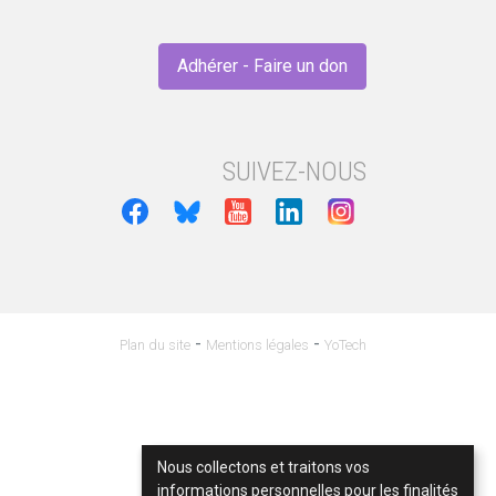
Adhérer - Faire un don
SUIVEZ-NOUS
-
-
Plan du site
Mentions légales
YoTech
Nous collectons et traitons vos
informations personnelles pour les finalités