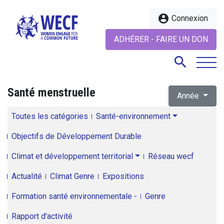
account_circle
Connexion
ADHÉRER - FAIRE UN DON
search
Santé menstruelle
Année
search
Toutes les catégories
Santé-environnement
Objectifs de Développement Durable
Climat et développement territorial
Réseau wecf
Actualité
Climat Genre
Expositions
Formation santé environnementale -
Genre
Rapport d'activité