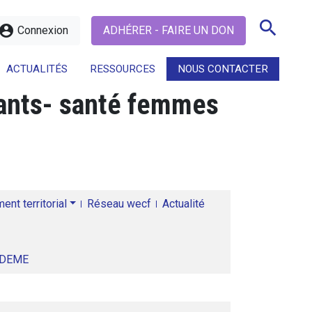
search
ccount_circle
Connexion
ADHÉRER - FAIRE UN DON
ACTUALITÉS
RESSOURCES
NOUS CONTACTER
fants- santé femmes
search
nt territorial
Réseau wecf
Actualité
ADEME