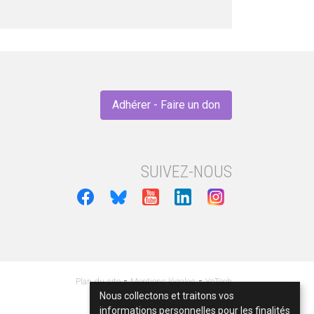
Adhérer - Faire un don
SUIVEZ-NOUS
-
-
Plan du site
Mentions légales
YoTech
Nous collectons et traitons vos
informations personnelles pour les finalités