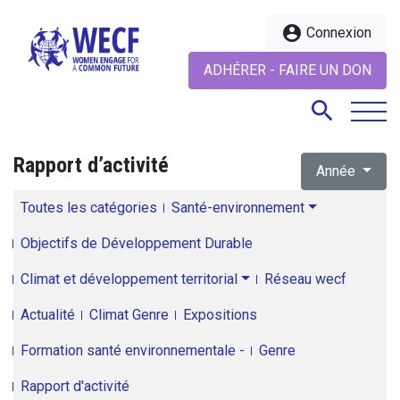
account_circle
Connexion
ADHÉRER - FAIRE UN DON
search
Rapport d’activité
Année
search
Toutes les catégories
Santé-environnement
Objectifs de Développement Durable
Climat et développement territorial
Réseau wecf
Actualité
Climat Genre
Expositions
Formation santé environnementale -
Genre
Rapport d'activité