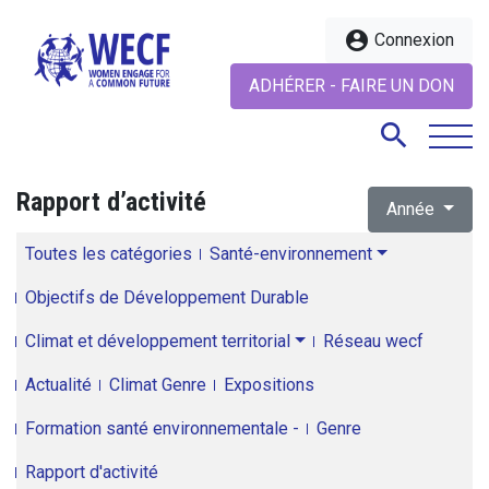
account_circle
Connexion
ADHÉRER - FAIRE UN DON
search
Rapport d’activité
Année
search
Toutes les catégories
Santé-environnement
Objectifs de Développement Durable
Climat et développement territorial
Réseau wecf
Actualité
Climat Genre
Expositions
Formation santé environnementale -
Genre
Rapport d'activité