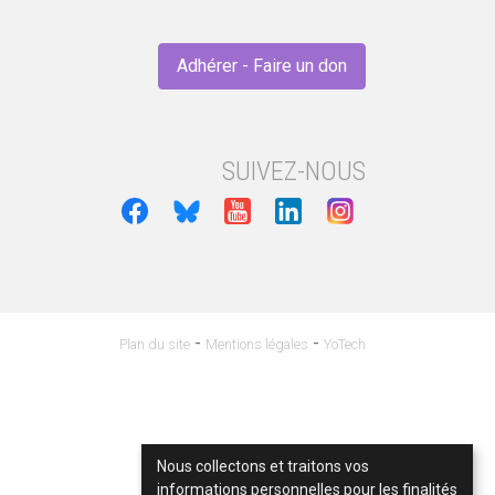
Adhérer - Faire un don
SUIVEZ-NOUS
-
-
Plan du site
Mentions légales
YoTech
Nous collectons et traitons vos
informations personnelles pour les finalités