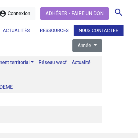
search
ccount_circle
Connexion
ADHÉRER - FAIRE UN DON
ACTUALITÉS
RESSOURCES
NOUS CONTACTER
Année
search
nt territorial
Réseau wecf
Actualité
ADEME