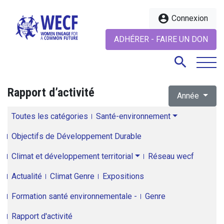
account_circle
Connexion
ADHÉRER - FAIRE UN DON
search
Rapport d’activité
Année
search
Toutes les catégories
Santé-environnement
Objectifs de Développement Durable
Climat et développement territorial
Réseau wecf
Actualité
Climat Genre
Expositions
Formation santé environnementale -
Genre
Rapport d'activité