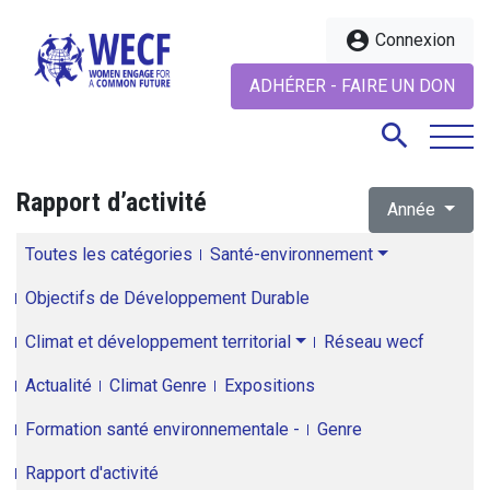
account_circle
Connexion
ADHÉRER - FAIRE UN DON
search
Rapport d’activité
Année
search
Toutes les catégories
Santé-environnement
Objectifs de Développement Durable
Climat et développement territorial
Réseau wecf
Actualité
Climat Genre
Expositions
Formation santé environnementale -
Genre
Rapport d'activité