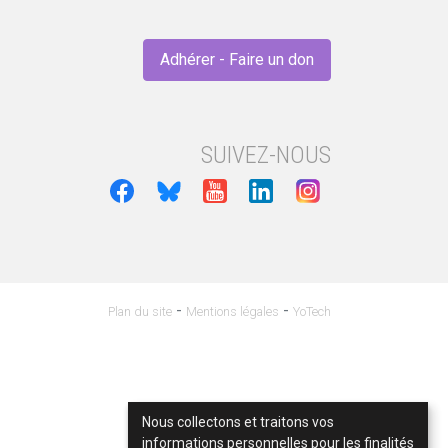
Adhérer - Faire un don
SUIVEZ-NOUS
-
-
Plan du site
Mentions légales
YoTech
Nous collectons et traitons vos
informations personnelles pour les finalités