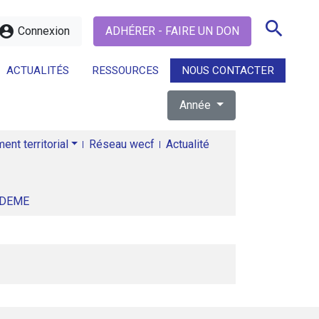
search
ccount_circle
Connexion
ADHÉRER - FAIRE UN DON
ACTUALITÉS
RESSOURCES
NOUS CONTACTER
Année
search
nt territorial
Réseau wecf
Actualité
ADEME