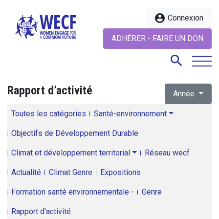
account_circle
Connexion
ADHÉRER - FAIRE UN DON
search
Rapport d’activité
Année
search
Toutes les catégories
Santé-environnement
Objectifs de Développement Durable
Climat et développement territorial
Réseau wecf
Actualité
Climat Genre
Expositions
Formation santé environnementale -
Genre
Rapport d'activité