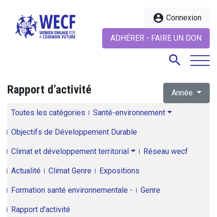
account_circle
Connexion
ADHÉRER - FAIRE UN DON
search
Rapport d’activité
Année
search
Toutes les catégories
Santé-environnement
Objectifs de Développement Durable
Climat et développement territorial
Réseau wecf
Actualité
Climat Genre
Expositions
Formation santé environnementale -
Genre
Rapport d'activité