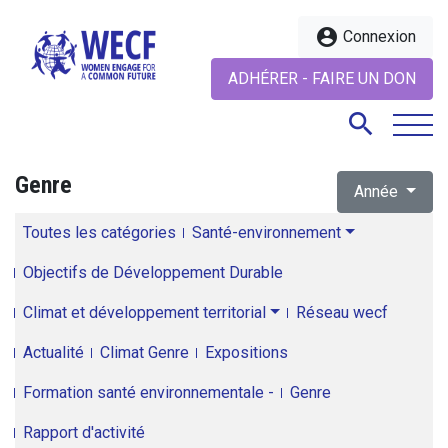
account_circle
Connexion
ADHÉRER - FAIRE UN DON
search
Genre
Année
search
Toutes les catégories
Santé-environnement
Objectifs de Développement Durable
Climat et développement territorial
Réseau wecf
Actualité
Climat Genre
Expositions
Formation santé environnementale -
Genre
Rapport d'activité