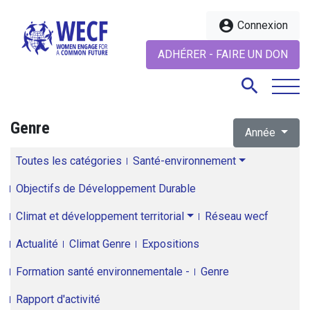
account_circle
Connexion
ADHÉRER - FAIRE UN DON
search
Genre
Année
search
Toutes les catégories
Santé-environnement
Objectifs de Développement Durable
Climat et développement territorial
Réseau wecf
Actualité
Climat Genre
Expositions
Formation santé environnementale -
Genre
Rapport d'activité