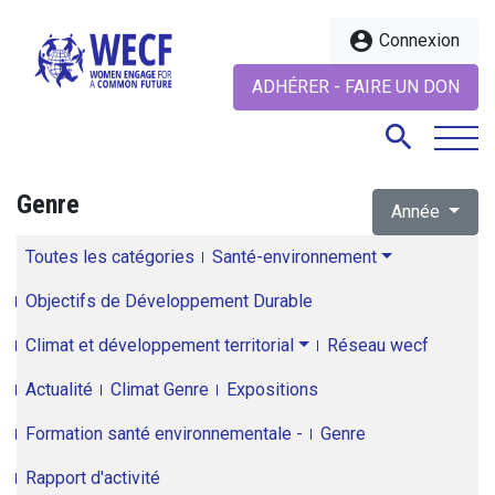
account_circle
Connexion
ADHÉRER - FAIRE UN DON
search
Genre
Année
search
Toutes les catégories
Santé-environnement
Objectifs de Développement Durable
Climat et développement territorial
Réseau wecf
Actualité
Climat Genre
Expositions
Formation santé environnementale -
Genre
Rapport d'activité