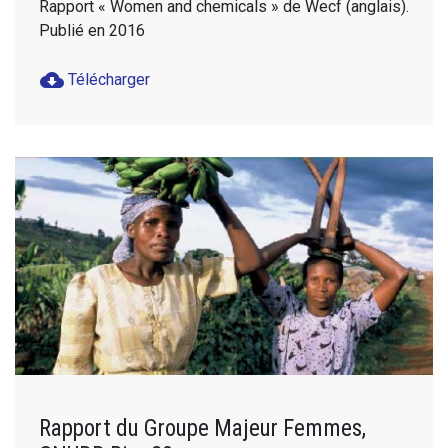
Rapport « Women and chemicals » de Wecf (anglais).
Publié en 2016
cloud_download
Télécharger
Rapport du Groupe Majeur Femmes,