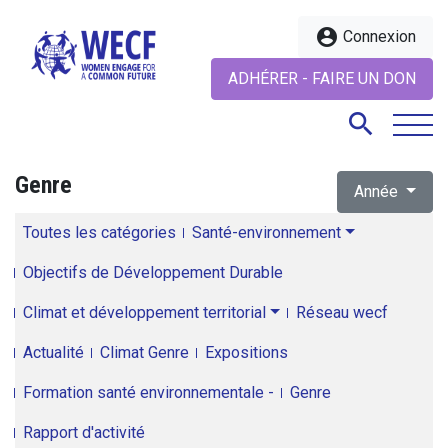
account_circle
Connexion
ADHÉRER - FAIRE UN DON
search
Genre
Année
search
Toutes les catégories
Santé-environnement
Objectifs de Développement Durable
Climat et développement territorial
Réseau wecf
Actualité
Climat Genre
Expositions
Formation santé environnementale -
Genre
Rapport d'activité