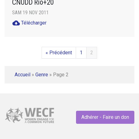
CNUDD Rio+20
SAM 19 NOV 2011
cloud_download
Télécharger
« Précédent
1
2
Accueil
»
Genre
»
Page 2
Adhérer - Faire un don