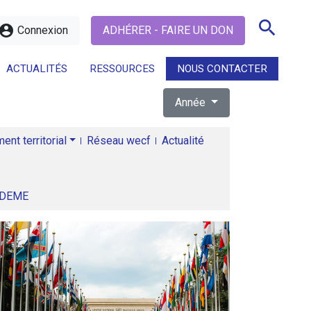
search
ccount_circle
Connexion
ADHÉRER - FAIRE UN DON
ACTUALITÉS
RESSOURCES
NOUS CONTACTER
Année
search
nt territorial
Réseau wecf
Actualité
ADEME