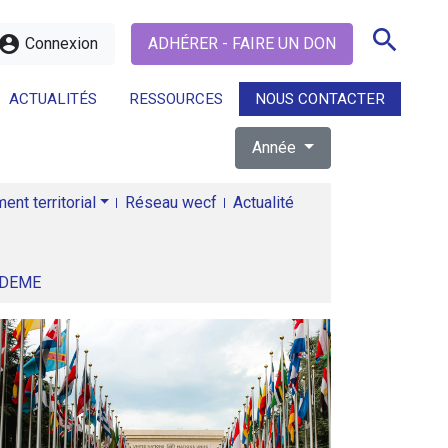
search
ccount_circle
Connexion
ADHÉRER - FAIRE UN DON
ACTUALITÉS
RESSOURCES
NOUS CONTACTER
Année
search
nt territorial
Réseau wecf
Actualité
ADEME