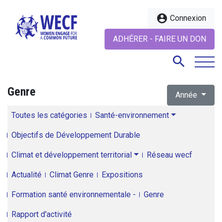
account_circle
Connexion
ADHÉRER - FAIRE UN DON
search
Genre
Année
search
Toutes les catégories
Santé-environnement
Objectifs de Développement Durable
Climat et développement territorial
Réseau wecf
Actualité
Climat Genre
Expositions
Formation santé environnementale -
Genre
Rapport d'activité