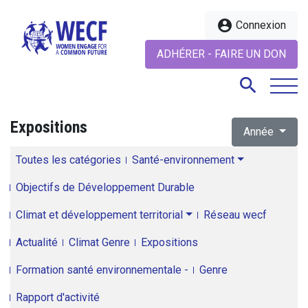
account_circle
Connexion
ADHÉRER - FAIRE UN DON
search
Expositions
Année
search
Toutes les catégories
Santé-environnement
Objectifs de Développement Durable
Climat et développement territorial
Réseau wecf
Actualité
Climat Genre
Expositions
Formation santé environnementale -
Genre
Rapport d'activité