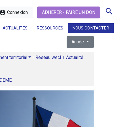
search
ccount_circle
Connexion
ADHÉRER - FAIRE UN DON
ACTUALITÉS
RESSOURCES
NOUS CONTACTER
Année
search
nt territorial
Réseau wecf
Actualité
ADEME