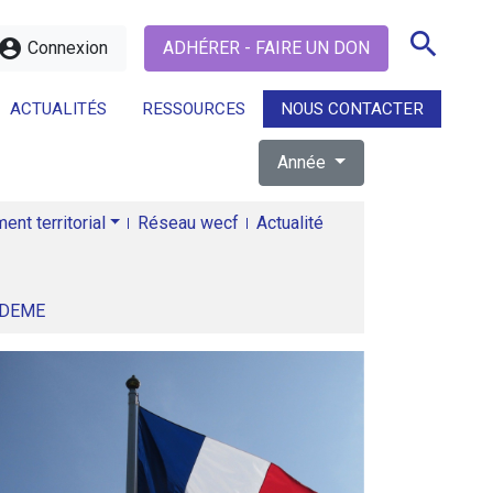
search
ccount_circle
Connexion
ADHÉRER - FAIRE UN DON
ACTUALITÉS
RESSOURCES
NOUS CONTACTER
Année
search
nt territorial
Réseau wecf
Actualité
ADEME