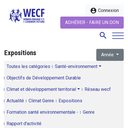
account_circle
Connexion
ADHÉRER - FAIRE UN DON
search
Expositions
Année
search
Toutes les catégories
Santé-environnement
Objectifs de Développement Durable
Climat et développement territorial
Réseau wecf
Actualité
Climat Genre
Expositions
Formation santé environnementale -
Genre
Rapport d'activité