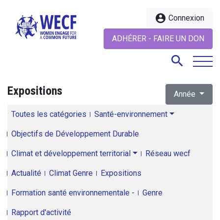
account_circle
Connexion
ADHÉRER - FAIRE UN DON
search
Expositions
Année
search
Toutes les catégories
Santé-environnement
Objectifs de Développement Durable
Climat et développement territorial
Réseau wecf
Actualité
Climat Genre
Expositions
Formation santé environnementale -
Genre
Rapport d'activité